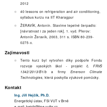
2012
40 lessons on refrigeration and air conditioning,
syllabus kurzu na IIT Kharagpur
ŽERAVÍK, Antonín. Stavíme tepelné čerpadlo:
[návratnost i za jeden rok]. 1. vyd. Přerov:
Antonín Žeravík, 2003, 311 s. ISBN 80-239-
0275-x.
Zajímavosti
Tento kurz byl vytvořen díky podpoře Fondu
rozvoje vysokých škol - projekt č.
FRVŠ
1342/2013/B1/b
a firmy
Emerson Climate
Technologies
, která poskytla výukové pomůcky.
Kontakt
Ing. Jiří Hejčík, Ph.D.
Energetický ústav, FSI VUT v Brně
e-mail: hejcik@fme.vutbr.cz