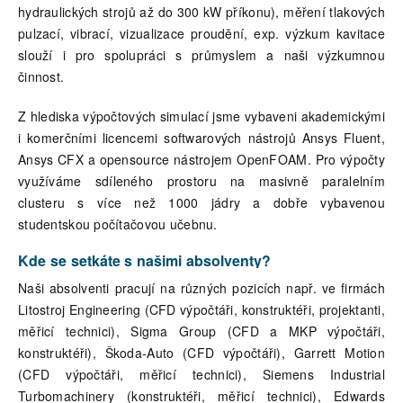
hydraulických strojů až do 300 kW příkonu), měření tlakových
pulzací, vibrací, vizualizace proudění, exp. výzkum kavitace
slouží i pro spolupráci s průmyslem a naši výzkumnou
činnost.
Z hlediska výpočtových simulací jsme vybaveni akademickými
i komerčními licencemi softwarových nástrojů Ansys Fluent,
Ansys CFX a opensource nástrojem OpenFOAM. Pro výpočty
využíváme sdíleného prostoru na masivně paralelním
clusteru s více než 1000 jádry a dobře vybavenou
studentskou počítačovou učebnu.
Kde se setkáte s našimi absolventy?
Naši absolventi pracují na různých pozicích např. ve firmách
Litostroj Engineering (CFD výpočtáři, konstruktéři, projektanti,
měřicí technici), Sigma Group (CFD a MKP výpočtáři,
konstruktéři), Škoda-Auto (CFD výpočtáři), Garrett Motion
(CFD výpočtáři, měřicí technici), Siemens Industrial
Turbomachinery (konstruktéři, měřicí technici), Edwards