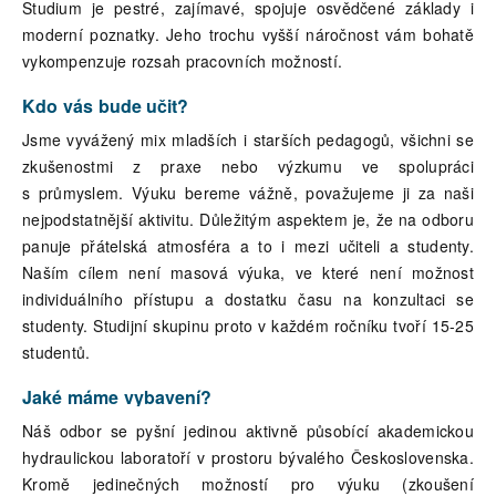
Studium je pestré, zajímavé, spojuje osvědčené základy i
moderní poznatky. Jeho trochu vyšší náročnost vám bohatě
vykompenzuje rozsah pracovních možností.
Kdo vás bude učit?
Jsme vyvážený mix mladších i starších pedagogů, všichni se
zkušenostmi z praxe nebo výzkumu ve spolupráci
s průmyslem. Výuku bereme vážně, považujeme ji za naši
nejpodstatnější aktivitu. Důležitým aspektem je, že na odboru
panuje přátelská atmosféra a to i mezi učiteli a studenty.
Naším cílem není masová výuka, ve které není možnost
individuálního přístupu a dostatku času na konzultaci se
studenty. Studijní skupinu proto v každém ročníku tvoří 15-25
studentů.
Jaké máme vybavení?
Náš odbor se pyšní jedinou aktivně působící akademickou
hydraulickou laboratoří v prostoru bývalého Československa.
Kromě jedinečných možností pro výuku (zkoušení