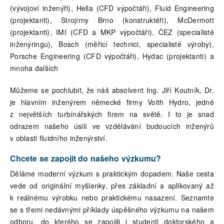
(vývojoví inženýři), Hella (CFD výpočtáři), Fluid Engineering
(projektanti), Strojírny Brno (konstruktéři), McDermott
(projektanti), IMI (CFD a MKP výpočtáři), ČEZ (specialisté
inženýringu), Bosch (měřicí technici, specialisté výroby),
Porsche Engineering (CFD výpočtáři), Hydac (projektanti) a
mnoha dalších
Můžeme se pochlubit, že náš absolvent Ing. Jiří Koutník, Dr.
je hlavním inženýrem německé firmy Voith Hydro, jedné
z největších turbínářských firem na světě. I to je snad
odrazem našeho úsilí ve vzdělávání budoucích inženýrů
v oblasti fluidního inženýrství.
Chcete se zapojit do našeho výzkumu?
Děláme moderní výzkum s praktickým dopadem. Naše cesta
vede od originální myšlenky, přes základní a aplikovaný až
k reálnému výrobku nebo praktickému nasazení. Seznamte
se s třemi nedávnými příklady úspěšného výzkumu na našem
odboru, do kterého se zapojili i studenti doktorského a