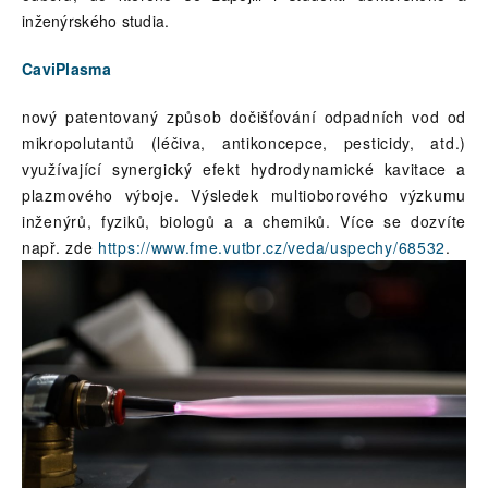
inženýrského studia.
CaviPlasma
nový patentovaný způsob dočišťování odpadních vod od
mikropolutantů (léčiva, antikoncepce, pesticidy, atd.)
využívající synergický efekt hydrodynamické kavitace a
plazmového výboje. Výsledek multioborového výzkumu
inženýrů, fyziků, biologů a a chemiků. Více se dozvíte
např. zde
https://www.fme.vutbr.cz/veda/uspechy/68532
.