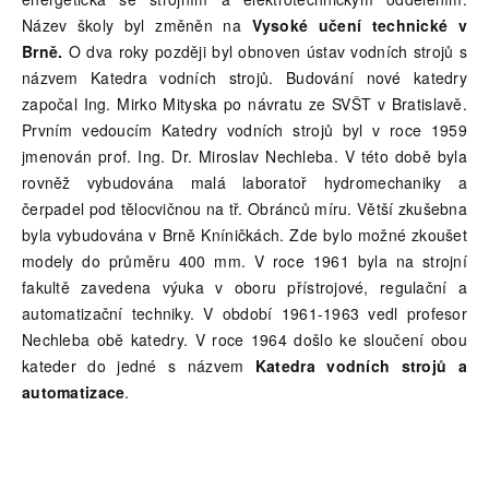
Název školy byl změněn na
Vysoké učení technické v
Brně.
O dva roky později byl obnoven ústav vodních strojů s
názvem Katedra vodních strojů. Budování nové katedry
započal Ing. Mirko Mityska po návratu ze SVŠT v Bratislavě.
Prvním vedoucím Katedry vodních strojů byl v roce 1959
jmenován prof. Ing. Dr. Miroslav Nechleba. V této době byla
rovněž vybudována malá laboratoř hydromechaniky a
čerpadel pod tělocvičnou na tř. Obránců míru. Větší zkušebna
byla vybudována v Brně Kníničkách. Zde bylo možné zkoušet
modely do průměru 400 mm. V roce 1961 byla na strojní
fakultě zavedena výuka v oboru přístrojové, regulační a
automatizační techniky. V období 1961-1963 vedl profesor
Nechleba obě katedry. V roce 1964 došlo ke sloučení obou
kateder do jedné s názvem
Katedra vodních strojů a
automatizace
.