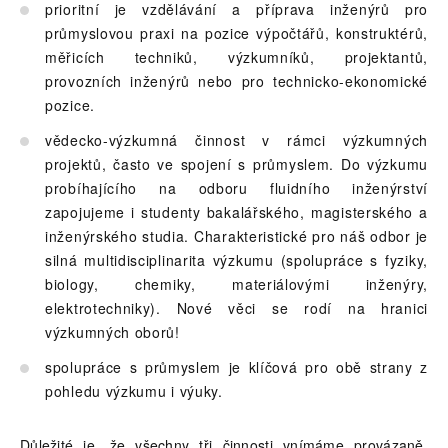
prioritní je vzdělávání a příprava inženýrů pro
průmyslovou praxi na pozice výpočtářů, konstruktérů,
měřicích techniků, výzkumníků, projektantů,
provozních inženýrů nebo pro technicko-ekonomické
pozice.
vědecko-výzkumná činnost v rámci výzkumných
projektů, často ve spojení s průmyslem. Do výzkumu
probíhajícího na odboru fluidního inženýrství
zapojujeme i studenty bakalářského, magisterského a
inženýrského studia. Charakteristické pro náš odbor je
silná multidisciplinarita výzkumu (spolupráce s fyziky,
biology, chemiky, materiálovými inženýry,
elektrotechniky). Nové věci se rodí na hranici
výzkumných oborů!
spolupráce s průmyslem je klíčová pro obě strany z
pohledu výzkumu i výuky.
Důležité je, že všechny tři činnosti vnímáme provázaně.