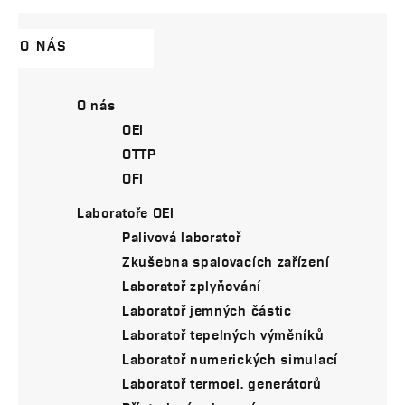
O NÁS
O nás
OEI
OTTP
OFI
Laboratoře OEI
Palivová laboratoř
Zkušebna spalovacích zařízení
Laboratoř zplyňování
Laboratoř jemných částic
Laboratoř tepelných výměníků
Laboratoř numerických simulací
Laboratoř termoel. generátorů