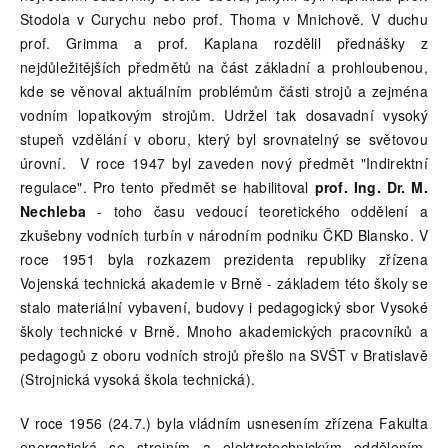
Stodola v Curychu nebo prof. Thoma v Mnichově. V duchu
prof. Grimma a prof. Kaplana rozdělil přednášky z
nejdůležitějších předmětů na část základní a prohloubenou,
kde se věnoval aktuálním problémům části strojů a zejména
vodním lopatkovým strojům. Udržel tak dosavadní vysoký
stupeň vzdělání v oboru, který byl srovnatelný se světovou
úrovní. V roce 1947 byl zaveden nový předmět "Indirektní
regulace". Pro tento předmět se habilitoval
prof. Ing. Dr. M.
Nechleba
- toho času vedoucí teoretického oddělení a
zkušebny vodních turbín v národním podniku ČKD Blansko. V
roce 1951 byla rozkazem prezidenta republiky zřízena
Vojenská technická akademie v Brně - základem této školy se
stalo materiální vybavení, budovy i pedagogický sbor Vysoké
školy technické v Brně. Mnoho akademických pracovníků a
pedagogů z oboru vodních strojů přešlo na SVŠT v Bratislavě
(Strojnická vysoká škola technická).
V roce 1956 (24.7.) byla vládním usnesením zřízena Fakulta
energetická se strojním a elektrotechnickým oddělením.