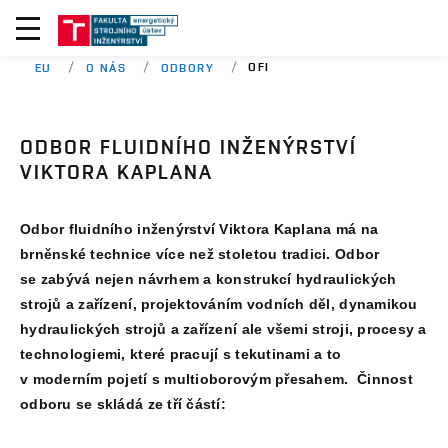
OFI
EU
O NÁS
ODBORY
ODBOR FLUIDNÍHO INŽENÝRSTVÍ
VIKTORA KAPLANA
Odbor fluidního inženýrství Viktora Kaplana má na
brněnské technice více než stoletou tradici. Odbor
se zabývá nejen návrhem a konstrukcí hydraulických
strojů a zařízení, projektováním vodních děl, dynamikou
hydraulických strojů a zařízení ale všemi stroji, procesy a
technologiemi, které pracují s tekutinami a to
v moderním pojetí s multioborovým přesahem. Činnost
odboru se skládá ze tří částí: