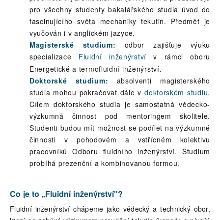
pro všechny studenty bakalářského studia úvod do
fascinujícího světa mechaniky tekutin. Předmět je
vyučován i v anglickém jazyce.
Magisterské studium:
odbor zajišťuje výuku
specializace
Fluidní inženýrství
v rámci oboru
Energetické a termofluidní inženýrs
ví.
t
Doktorské studium:
absolventi magisterského
studia mohou pokračovat dále v
doktorském studiu
.
Cílem doktorského studia je samostatná vědecko-
výzkumná činnost pod mentoringem školitele.
Studenti budou mít možnost se podílet na výzkumné
činnosti v pohodovém a vstřícném kolektivu
pracovníků Odboru fluidního inženýrství. Studium
probíhá prezenční a kombinovanou formou.
Co je to „Fluidní inženýrství"?
Fluidní inženýrství chápeme jako vědecký a technický obor,