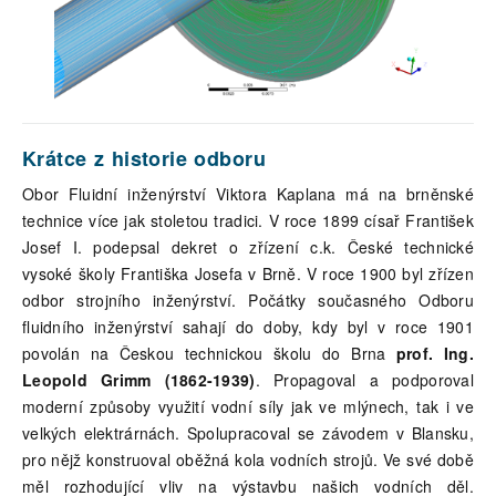
Krátce z historie odboru
Obor Fluidní inženýrství Viktora Kaplana má na brněnské
technice více jak stoletou tradici. V roce 1899 císař František
Josef I. podepsal dekret o zřízení c.k. České technické
vysoké školy Františka Josefa v Brně. V roce 1900 byl zřízen
odbor strojního inženýrství. Počátky současného Odboru
fluidního inženýrství sahají do doby, kdy byl v roce 1901
povolán na Českou technickou školu do Brna
prof. Ing.
Leopold Grimm (1862-1939)
. Propagoval a podporoval
moderní způsoby využití vodní síly jak ve mlýnech, tak i ve
velkých elektrárnách. Spolupracoval se závodem v Blansku,
pro nějž konstruoval oběžná kola vodních strojů. Ve své době
měl rozhodující vliv na výstavbu našich vodních děl.