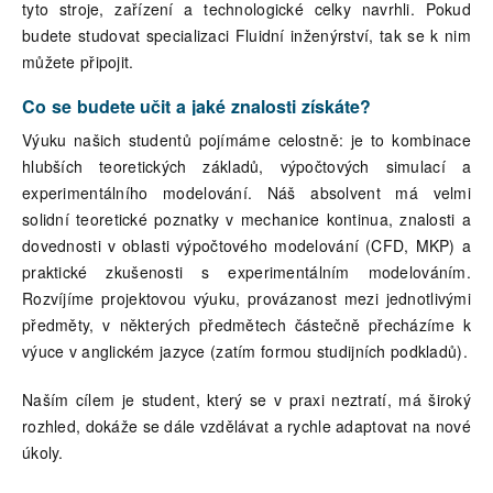
tyto stroje, zařízení a technologické celky navrhli. Pokud
budete studovat specializaci Fluidní inženýrství, tak se k nim
můžete připojit.
Co se budete učit a jaké znalosti získáte?
Výuku našich studentů pojímáme celostně: je to kombinace
hlubších teoretických základů, výpočtových simulací a
experimentálního modelování. Náš absolvent má velmi
solidní teoretické poznatky v mechanice kontinua, znalosti a
dovednosti v oblasti výpočtového modelování (CFD, MKP) a
praktické zkušenosti s experimentálním modelováním.
Rozvíjíme projektovou výuku, provázanost mezi jednotlivými
předměty, v některých předmětech částečně přecházíme k
výuce v anglickém jazyce (zatím formou studijních podkladů).
Naším cílem je student, který se v praxi neztratí, má široký
rozhled, dokáže se dále vzdělávat a rychle adaptovat na nové
úkoly.