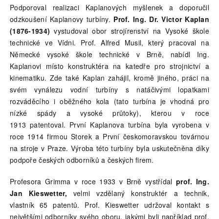
Podporoval realizaci Kaplanových myšlenek a doporučil
odzkoušení Kaplanovy turbíny.
Prof. Ing. Dr. Victor Kaplan
(1876-1934)
vystudoval obor strojírenství na Vysoké škole
technické ve Vídni. Prof. Alfred Musil, který pracoval na
Německé vysoké škole technické v Brně, nabídl Ing.
Kaplanovi místo konstruktéra na katedře pro strojnictví a
kinematiku. Zde také Kaplan zahájil, kromě jiného, práci na
svém vynálezu vodní turbíny s natáčivými lopatkami
rozváděcího i oběžného kola (tato turbína je vhodná pro
nízké spády a vysoké průtoky), kterou v roce
1913 patentoval. První Kaplanova turbína byla vyrobena v
roce 1914 firmou Storek a První českomoravskou továrnou
na stroje v Praze. Výroba této turbíny byla uskutečněna díky
podpoře českých odborníků a českých firem.
Profesora Grimma v roce 1933 v Brně vystřídal
prof. Ing.
Jan Kieswetter,
velmi vzdělaný konstruktér a technik,
vlastník 65 patentů. Prof. Kieswetter udržoval kontakt s
největšími odborníky svého oboru, jakými byli například prof.