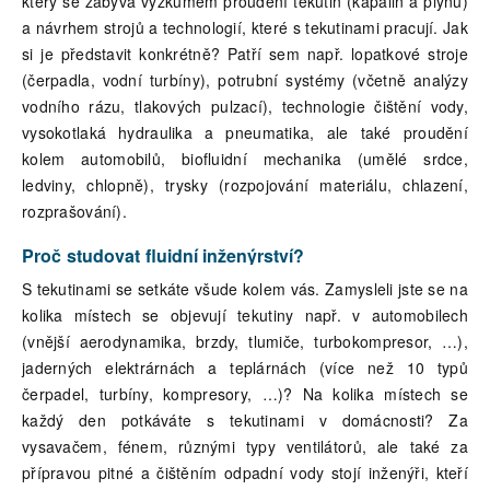
který se zabývá výzkumem proudění tekutin (kapalin a plynů)
a návrhem strojů a technologií, které s tekutinami pracují. Jak
si je představit konkrétně? Patří sem např. lopatkové stroje
(čerpadla, vodní turbíny), potrubní systémy (včetně analýzy
vodního rázu, tlakových pulzací), technologie čištění vody,
vysokotlaká hydraulika a pneumatika, ale také proudění
kolem automobilů, biofluidní mechanika (umělé srdce,
ledviny, chlopně), trysky (rozpojování materiálu, chlazení,
rozprašování).
Proč studovat fluidní inženýrství?
S tekutinami se setkáte všude kolem vás. Zamysleli jste se na
kolika místech se objevují tekutiny např. v automobilech
(vnější aerodynamika, brzdy, tlumiče, turbokompresor, …),
jaderných elektrárnách a teplárnách (více než 10 typů
čerpadel, turbíny, kompresory, …)? Na kolika místech se
každý den potkáváte s tekutinami v domácnosti? Za
vysavačem, fénem, různými typy ventilátorů, ale také za
přípravou pitné a čištěním odpadní vody stojí inženýři, kteří