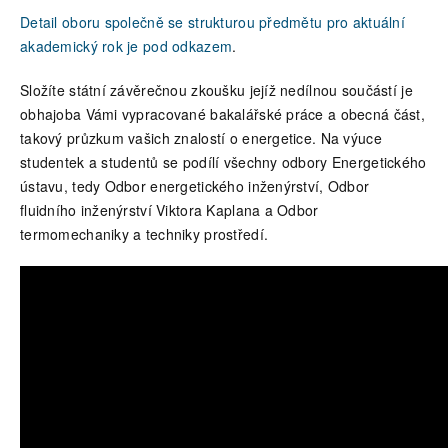
Detail oboru společně se strukturou předmětu pro aktuální
akademický rok je pod odkazem
.
Složíte státní závěrečnou zkoušku jejíž nedílnou součástí je
obhajoba Vámi vypracované bakalářské práce a obecná část,
takový průzkum vašich znalostí o energetice. Na výuce
studentek a studentů se podílí všechny odbory Energetického
ústavu, tedy Odbor energetického inženýrství, Odbor
fluidního inženýrství Viktora Kaplana a Odbor
termomechaniky a techniky prostředí.