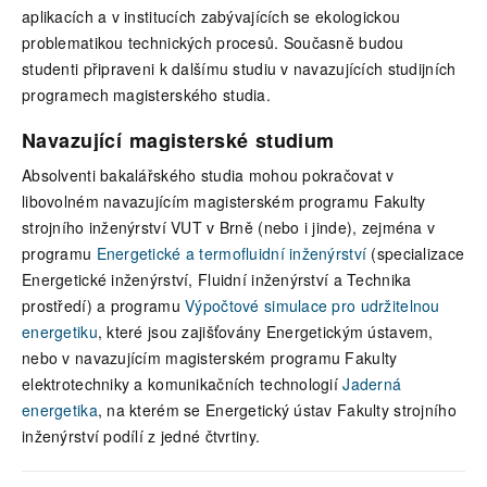
aplikacích a v institucích zabývajících se ekologickou
problematikou technických procesů. Současně budou
studenti připraveni k dalšímu studiu v navazujících studijních
programech magisterského studia.
Navazující magisterské studium
Absolventi bakalářského studia mohou pokračovat v
libovolném navazujícím magisterském programu Fakulty
strojního inženýrství VUT v Brně (nebo i jinde), zejména v
programu
Energetické a termofluidní inženýrství
(specializace
Energetické inženýrství, Fluidní inženýrství a Technika
prostředí) a programu
Výpočtové simulace pro udržitelnou
energetiku
, které jsou zajišťovány Energetickým ústavem,
nebo v navazujícím magisterském programu Fakulty
elektrotechniky a komunikačních technologií
Jaderná
energetika
, na kterém se Energetický ústav Fakulty strojního
inženýrství podílí z jedné čtvrtiny.