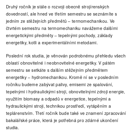
Druhý ročník je stále o rozvoji obecně strojírenských
dovedností, ale hned ve třetím semestru se seznámíte s
jedním ze stěžejních předmětů – termomechanikou. Ve
čtvrtém semestru na termomechaniku navážeme dalšími
energetickými předměty – tepelnými pochody, základy
energetiky, kotli a experimentálními metodami.
Poslední rok studia, je věnován podrobnému přehledu všech
oblastí obnovitelné i neobnovitelné energetiky. V pátém
semestru se setkáte s dalším stěžejním předmětem
energetiky – hydromechanikou. Kromě ní se v posledním
ročníku budeme zabývat palivy, emisemi ze spalování,
tepelnými i hydraulickými stroji, obnovitelnými zdroji energie,
využitím biomasy a odpadů v energetice, tepelnými a
hydraulickými stroji, technikou prostředí, vytápěním a
teplárenstvím. Třetí ročník bude také ve znamení zpracování
bakalářské práce, která je potřebná pro zdárné ukončení
studia.