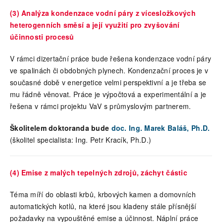
(3) Analýza kondenzace vodní páry z vícesložkových
heterogenních směsí a její využití pro zvyšování
účinnosti procesů
V rámci dizertační práce bude řešena kondenzace vodní páry
ve spalinách či obdobných plynech. Kondenzační proces je v
současné době v energetice velmi perspektivní a je třeba se
mu řádně věnovat. Práce je výpočtová a experimentální a je
řešena v rámci projektu VaV s průmyslovým partnerem.
Školitelem doktoranda bude
doc. Ing. Marek Baláš, Ph.D.
(školitel specialista: Ing. Petr Kracík, Ph.D.)
(4) Emise z malých tepelných zdrojů, záchyt částic
Téma míří do oblasti krbů, krbových kamen a domovních
automatických kotlů, na které jsou kladeny stále přísnější
požadavky na vypouštěné emise a účinnost. Náplní práce