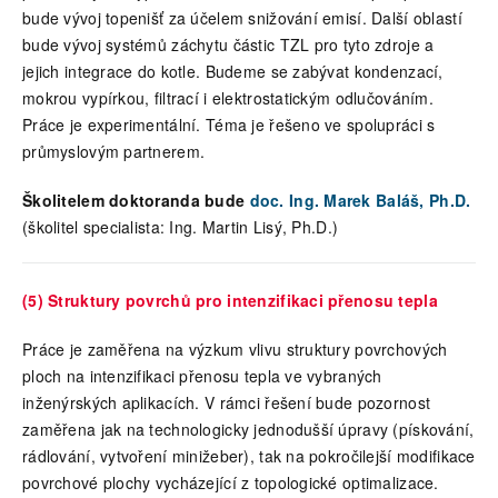
bude vývoj topenišť za účelem snižování emisí. Další oblastí
bude vývoj systémů záchytu částic TZL pro tyto zdroje a
jejich integrace do kotle. Budeme se zabývat kondenzací,
mokrou vypírkou, filtrací i elektrostatickým odlučováním.
Práce je experimentální. Téma je řešeno ve spolupráci s
průmyslovým partnerem.
Školitelem doktoranda bude
doc. Ing. Marek Baláš, Ph.D.
(školitel specialista: Ing. Martin Lisý, Ph.D.)
(5) Struktury povrchů pro intenzifikaci přenosu tepla
Práce je zaměřena na výzkum vlivu struktury povrchových
ploch na intenzifikaci přenosu tepla ve vybraných
inženýrských aplikacích. V rámci řešení bude pozornost
zaměřena jak na technologicky jednodušší úpravy (pískování,
rádlování, vytvoření minižeber), tak na pokročilejší modifikace
povrchové plochy vycházející z topologické optimalizace.