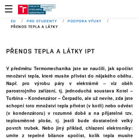
EU
PRO STUDENTY
PODPORA VÝUKY
PŘENOS TEPLA A LÁTKY
PŘENOS TEPLA A LÁTKY IPT
V předmětu Termomechanika jste se naučili, jak spočíst
množství tepla, které musíte přivést do nějakého oběhu.
Např. pro výrobu páry v elektrárně – viz oběh
parostrojního zařízení, tj. jednoduchá soustava Kotel –
Turbína – Kondenzátor – Čerpadlo, ale už nevíte, zda jste
schopni toto množství tepla přivést (v kotli) nebo odvést
(v kondenzátoru) v rozumné době a na přijatelné tzv.
teplosměnné ploše, tj. jestli bude dostatečně velký
povrch trubek. Nebo jiný příklad, chlazení elektroniky:
umíte z tepelné bilance spočíst, kolik tepla musíte