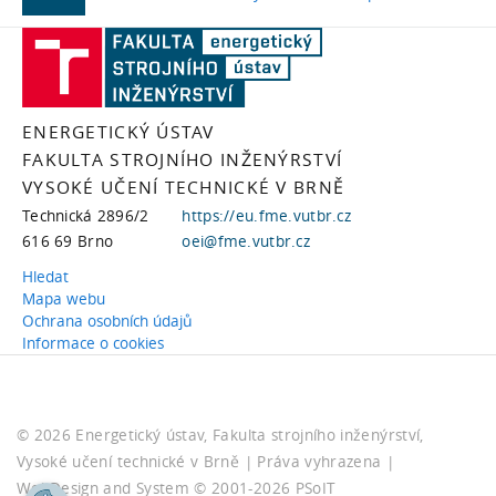
ENERGETICKÝ ÚSTAV
FAKULTA STROJNÍHO INŽENÝRSTVÍ
VYSOKÉ UČENÍ TECHNICKÉ V BRNĚ
Technická 2896/2
https://eu.fme.vutbr.cz
616 69 Brno
oei@fme.vutbr.cz
Hledat
Mapa webu
Ochrana osobních údajů
Informace o cookies
©
2026
Energetický ústav, Fakulta strojního inženýrství,
Vysoké učení technické v Brně
| Práva vyhrazena |
WebDesign and System ©
2001-2026
PSoIT