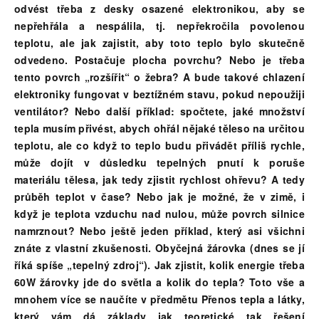
odvést třeba z desky osazené elektronikou, aby se
nepřehřála a nespálila, tj. nepřekročila povolenou
teplotu, ale jak zajistit, aby toto teplo bylo skutečně
odvedeno. Postačuje plocha povrchu? Nebo je třeba
tento povrch „rozšířit“ o žebra? A bude takové chlazení
elektroniky fungovat v beztížném stavu, pokud nepoužiji
ventilátor? Nebo další příklad: spočtete, jaké množství
tepla musím přivést, abych ohřál nějaké těleso na určitou
teplotu, ale co když to teplo budu přivádět příliš rychle,
může dojít v důsledku tepelných pnutí k poruše
materiálu tělesa, jak tedy zjistit rychlost ohřevu? A tedy
průběh teplot v čase? Nebo jak je možné, že v zimě, i
když je teplota vzduchu nad nulou, může povrch silnice
namrznout? Nebo ještě jeden příklad, který asi všichni
znáte z vlastní zkušenosti. Obyčejná žárovka (dnes se jí
říká spíše „tepelný zdroj“). Jak zjistit, kolik energie třeba
60W žárovky jde do světla a kolik do tepla? Toto vše a
mnohem více se naučíte v předmětu Přenos tepla a látky,
který vám dá základy jak teoretické tak řešení