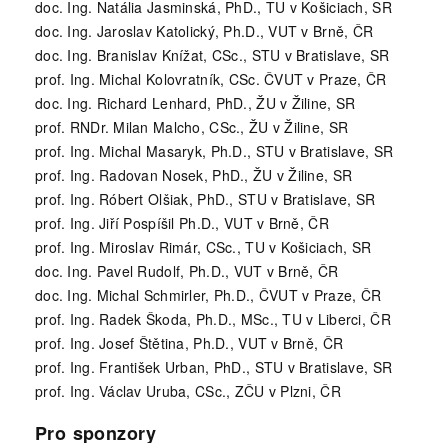
doc. Ing. Natália Jasminská, PhD., TU v Košiciach, SR
doc. Ing. Jaroslav Katolický, Ph.D., VUT v Brně, ČR
doc. Ing. Branislav Knížat, CSc., STU v Bratislave, SR
prof. Ing. Michal Kolovratník, CSc. ČVUT v Praze, ČR
doc. Ing. Richard Lenhard, PhD., ŽU v Žiline, SR
prof. RNDr. Milan Malcho, CSc., ŽU v Žiline, SR
prof. Ing. Michal Masaryk, Ph.D., STU v Bratislave, SR
prof. Ing. Radovan Nosek, PhD., ŽU v Žiline, SR
prof. Ing. Róbert Olšiak, PhD., STU v Bratislave, SR
prof. Ing. Jiří Pospíšil Ph.D., VUT v Brně, ČR
prof. Ing. Miroslav Rimár, CSc., TU v Košiciach, SR
doc. Ing. Pavel Rudolf, Ph.D., VUT v Brně, ČR
doc. Ing. Michal Schmirler, Ph.D., ČVUT v Praze, ČR
prof. Ing. Radek Škoda, Ph.D., MSc., TU v Liberci, ČR
prof. Ing. Josef Štětina, Ph.D., VUT v Brně, ČR
prof. Ing. František Urban, PhD., STU v Bratislave, SR
prof. Ing. Václav Uruba, CSc., ZČU v Plzni, ČR
Pro sponzory