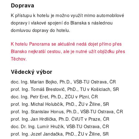
Doprava
K přístupu k hotelu je možno využít mimo automobilové
dopravy i vlakové spojení do Blanska s následnou
domluvou dopravy do hotelu.
K hotelu Panorama se aktuálně nedá dojet přímo přes
Blansko nejkratší cestou, ale je nutné užít objížďku přes
Těchov.
Vědecký výbor
doc. Ing. Marian Bojko, Ph.D., VŠB-TU Ostrava, ČR
prof. Ing. Tomáš Brestovič, PhD., TU v Košiciach, SR
doc. Ing. Petr Eret, Ph.D., ZČU v Plzni, ČR
prof. Ing. Michal Holubčík, PhD., ŽU v Žiline, SR
prof. Ing. Stanislav Honus, Ph.D., VŠB-TU Ostrava, ČR
prof. Ing. Jan Hrdlička, Ph.D. ČVUT v Praze, ČR
doc. Dr. Ing. Lumír Hružík, VŠB-TU Ostrava, ČR
prof. Ing. Jozef Jandačka, PhD., ŽU v Žiline, SR