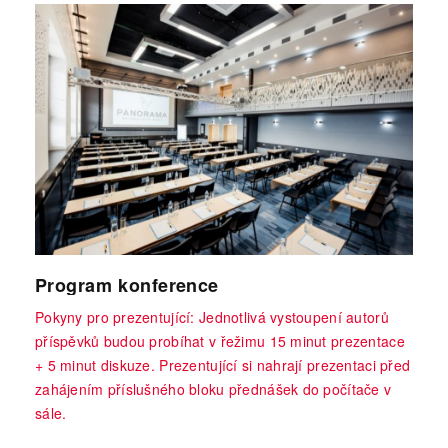
Program konference
Pokyny pro prezentující: Jednotlivá vystoupení autorů
příspěvků budou probíhat v řežimu 15 minut prezentace
+ 5 minut diskuze. Prezentující si nahrají prezentaci před
zahájením příslušného bloku přednášek do počítače v
sále.